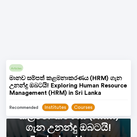
Articles
මානව සම්පත් කළමනාකරණය (HRM) ගැන
උනන්දු ඔබටයි! Exploring Human Resource
Management (HRM) in Sri Lanka
මානව සම්පත්
Institutes
Courses
Recommended
කළමනාකරණය (HRM)
ගැන උනන්දු ඔබටයි!