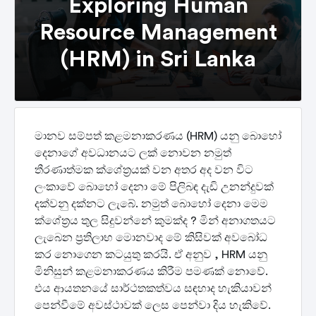
Exploring Human
Resource Management
(HRM) in Sri Lanka
මානව සම්පත් කළමනාකරණය (HRM) යනු බොහෝ
දෙනාගේ අවධානයට ලක් නොවන නමුත්
තීරණාත්මක ක්ශේත්‍රයක් වන අතර අද වන විට
ලංකාවේ බොහෝ දෙනා මේ පිලිබඳ දැඩි උනන්දුවක්
දක්වනු දක්නට ලැබේ. නමුත් බොහෝ දෙනා මෙම
ක්ශේත්‍රය තුල සිදුවන්නේ කුමක්ද ? මින් අනාගතයට
ලැබෙන ප්‍රතිලාභ මොනවාද මේ කිසිවක් අවබෝධ
කර නොගෙන කටයුතු කරයි. ඒ අනුව , HRM යනු
මිනිසුන් කළමනාකරණය කිරීම පමණක් නොවේ.
එය ආයතනයේ සාර්ථතකත්වය සඳහාද හැකියාවන්
පෙන්වීමේ අවස්ථාවක් ලෙස පෙන්වා දිය හැකිවේ.