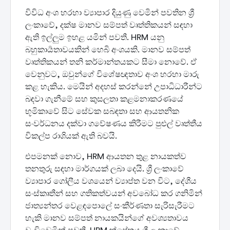
විවිධ අංශ හරහා ව්‍යාපාර දියුණු වෙමින් පවතින ශ්‍රී
ලංකාවේ, දක්ෂ මානව සම්පත් වෘත්තිකයන් සඳහා
ඇති ඉල්ලුම ඉහළ යමින් පවතී. HRM යනු
බහුකාර්‍යතාවයකින් හෙබි අංශයකි. මානව සම්පත්
වෘත්තිකයන් තනි කර්මාන්තයකට සීමා නොවේ. ඒ
වෙනුවට, ඔවුන්ගේ විශේෂඥතාව අංශ හරහා මාරු
කළ හැකිය. මෙයින් අදහස් කරන්නේ උපාධිධාරීන්ට
බඳවා ගැනීමේ සහ කුසලතා කළමනාකරණයේ
භූමිකාවේ සිට සේවක සබඳතා සහ ආයතනික
සංවර්ධනය දක්වා ගවේෂණය කිරීමට පුළුල් වෘත්තීය
විකල්ප රාශියක් ඇති බවයි.
එපමනක් නොව, HRM ආයතන තුළ නායකත්ව
තනතුරු සඳහා මාර්ගයක් ලබා දෙයි. ශ්‍රී ලංකාවේ
ව්‍යාපාර ගෝලීය වශයෙන් ව්‍යාප්ත වන විට, දේශීය
සංස්කෘතීන් සහ ගතිකත්වයන් අවබෝධ කර ගනිමින්
ජාත්‍යන්තර වෙළඳපොලේ සංකීර්ණතා සැරිසැරීමට
හැකි මානව සම්පත් නායකයින්ගේ අවශ්‍යතාවය