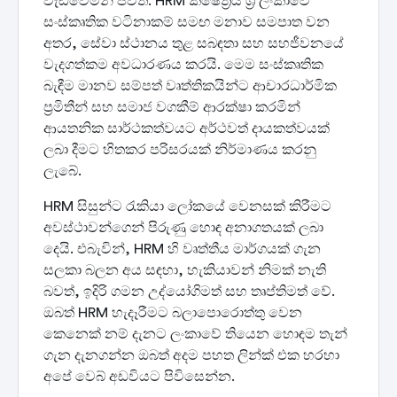
වැඩිවෙමින් පවතී. HRM ක්ෂේත්‍රය ශ්‍රී ලංකාවේ
සංස්කෘතික වටිනාකම් සමඟ මනාව සමපාත වන
අතර, සේවා ස්ථානය තුළ සබඳතා සහ සහජීවනයේ
වැදගත්කම අවධාරණය කරයි. මෙම සංස්කෘතික
බැඳීම මානව සම්පත් වෘත්තිකයින්ට ආචාරධාර්මික
ප්‍රමිතීන් සහ සමාජ වගකීම් ආරක්ෂා කරමින්
ආයතනික සාර්ථකත්වයට අර්ථවත් දායකත්වයක්
ලබා දීමට හිතකර පරිසරයක් නිර්මාණය කරනු
ලැබේ.
HRM සිසුන්ට රැකියා ලෝකයේ වෙනසක් කිරීමට
අවස්ථාවන්ගෙන් පිරුණු හොඳ අනාගතයක් ලබා
දෙයි. එබැවින්, HRM හි වෘත්තීය මාර්ගයක් ගැන
සලකා බලන අය සඳහා, හැකියාවන් නිමක් නැති
බවත්, ඉදිරි ගමන උද්යෝගිමත් සහ තෘප්තිමත් වේ.
ඔබත් HRM හැදෑරීමට බලාපොරොත්තු වෙන
කෙනෙක් නම් දැනට ලංකාවේ තියෙන හොඳම තැන්
ගැන දැනගන්න ඔබත් අදම පහත ලින්ක් එක හරහා
අපේ වෙබ් අඩවියට පිවිසෙන්න.